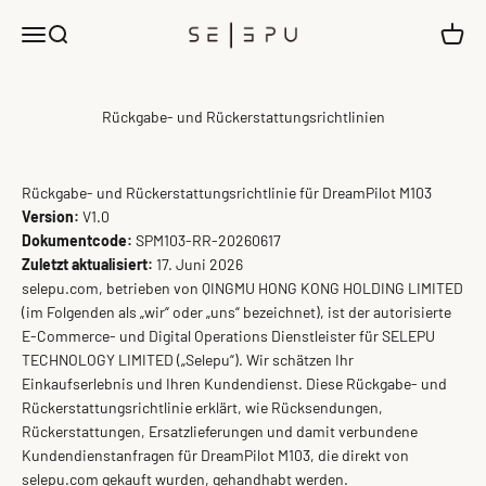
Zum Inhalt springen
SELEPU
Menü
Suche
Waren
Rückgabe- und Rückerstattungsrichtlinien
Rückgabe- und Rückerstattungsrichtlinie für DreamPilot M103
Version:
V1.0
Dokumentcode:
SPM103-RR-20260617
Zuletzt aktualisiert:
17. Juni 2026
selepu.com, betrieben von QINGMU HONG KONG HOLDING LIMITED
(im Folgenden als „wir“ oder „uns“ bezeichnet), ist der autorisierte
E-Commerce- und Digital Operations Dienstleister für
SELEPU
TECHNOLOGY LIMITED
(„Selepu“). Wir schätzen Ihr
Einkaufserlebnis und Ihren Kundendienst. Diese Rückgabe- und
Rückerstattungsrichtlinie erklärt, wie Rücksendungen,
Rückerstattungen, Ersatzlieferungen und damit verbundene
Kundendienstanfragen für DreamPilot M103, die direkt von
selepu.com gekauft wurden, gehandhabt werden.